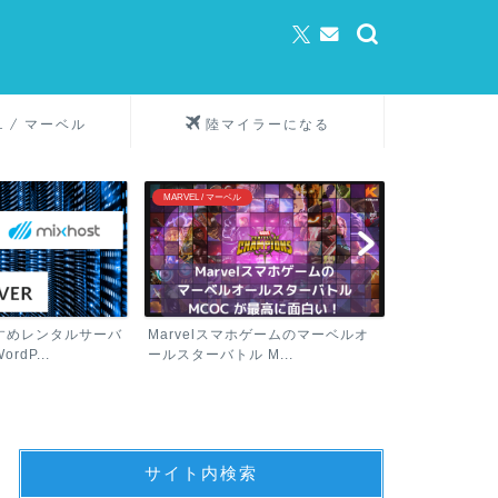
L / マーベル
陸マイラーになる
/ マーベル
陸マイラーになる
ブログ
elスマホゲームのマーベルオ
陸マイラーとは？年間10万、20万
初心者
バトル M...
マイルをお得に貯めるに...
作成。
サイト内検索