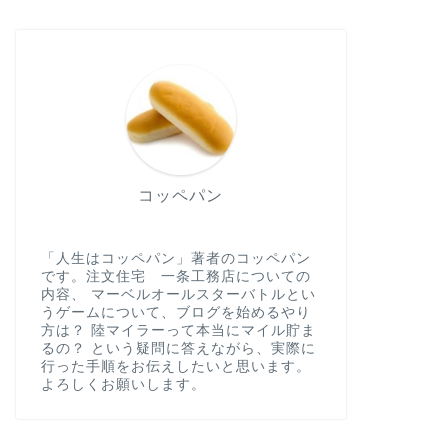
初心者がする「Si
イトガードW
WordPres
初心者がする「SiteGu
ン）」でWordPres
コッペパン
ブログを始める
初心者がするWord
フェンスセキュリ
キュリティ設
「人生はコッペパン」著者のコッペパン
です。注文住宅 一条工務店についての
初心者がする「Wordfe
内容、 マーベルオールスターバトルとい
ィ)」でWordPress
うゲームについて、ブログを始めるやり
方は？ 陸マイラーって本当にマイル貯ま
るの？ という疑問に答えながら、実際に
行った手順をお伝えしたいと思います。
よろしくお願いします。
ブログを始める
WordPres
使い方①～初