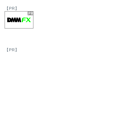
リンク」
【PR】
WordPress ワー
理画面」「パーマリンク
ブログを始める
【最新版】「Goog
(グーグルサー
【PR】
しく解説
【最新版】「Google S
ル)の設定をやさしく解
ブログを始める
ブログを始めるの
ログのどっち
ブログを始めるのにWo
め？ インターネット上に
ン …