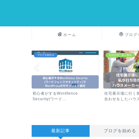
ホーム
ブログ
注文住宅/一条工務店
おすすめ
rdfence
住宅展示場に行く前に⑥ 私が打ち
FX 初心者
ド...
合わせをしたハウスメーカ...
キャッシュバ
最新記事
ブログを始める