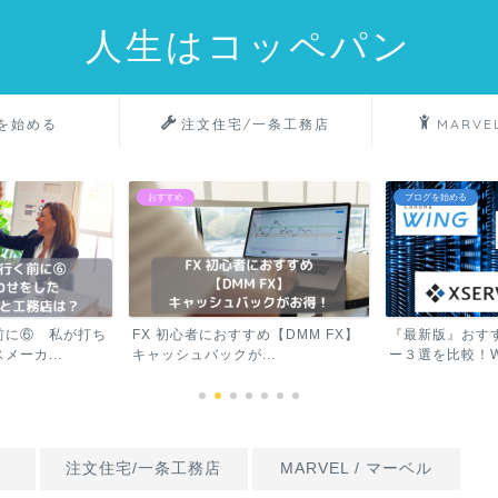
人生はコッペパン
を始める
注文住宅/一条工務店
MARVE
ブログを始める
MARVEL 
におすすめ【DMM FX】
『最新版』おすすめレンタルサーバ
Marv
ックが...
ー３選を比較！WordP...
ールスター
注文住宅/一条工務店
MARVEL / マーベル