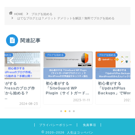
HOME
ブログを始める
はてなブログとは？メリット デメリットを解説！無料でブログを始める
関連記事
グを始める
ブログを始める
ブログを始める
心者がする
初心者がする
初心者がする
rdPressのブログ作
「SiteGuard WP
「UpdraftPlus
。何から始める？
Plugin（サイトガード...
Backups」でWordP.
o...
2023-11-11
2023-0
2024-08-23
プライバシーポリシー
免責事項
2020–2026 人生はコッペパン