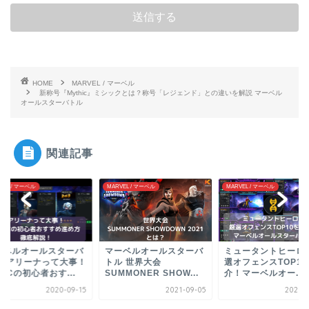
HOME
MARVEL / マーベル
新称号『Mythic』ミシックとは？称号「レジェンド」との違いを解説 マーベル
オールスターバトル
関連記事
VEL / マーベル
MARVEL / マーベル
MARVEL / マーベル
ーベルオールスターバ
マーベルオールスターバ
ミュータントヒーロー
ル アリーナって大事！
トル 世界大会
選オフェンスTOP1
OCの初心者おす...
SUMMONER SHOW...
介！マーベルオー...
2020-09-15
2021-09-05
2025-0