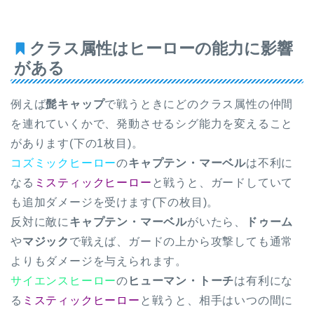
クラス属性はヒーローの能力に影響
がある
例えば
髭キャップ
で戦うときにどのクラス属性の仲間
を連れていくかで、発動させるシグ能力を変えること
があります(下の1枚目)。
コズミックヒーロー
の
キャプテン・マーベル
は不利に
なる
ミスティックヒーロー
と戦うと、ガードしていて
も追加ダメージを受けます(下の枚目)。
反対に敵に
キャプテン・マーベル
がいたら、
ドゥーム
や
マジック
で戦えば、ガードの上から攻撃しても通常
よりもダメージを与えられます。
サイエンスヒーロー
の
ヒューマン・トーチ
は有利にな
る
ミスティックヒーロー
と戦うと、相手はいつの間に