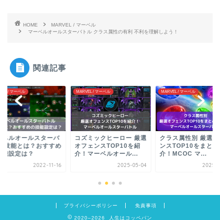
HOME
MARVEL / マーベル
マーベルオールスターバトル クラス属性の有利 不利を理解しよう！
関連記事
VEL / マーベル
MARVEL / マーベル
MARVEL / マーベル
ーベルオールスターバ
コズミックヒーロー 厳選
クラス属性別 厳選オ
ル 技能とは？おすすめ
オフェンスTOP10を紹
ンスTOP10をまと
技能設定は？
介！マーベルオール...
介！MCOC マ...
2022-11-16
2025-05-04
2025-0
プライバシーポリシー
免責事項
2020–2026 人生はコッペパン